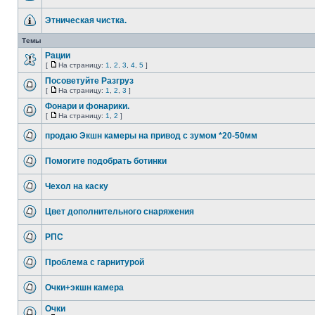
Этническая чистка.
Темы
Рации
[
На страницу:
1
,
2
,
3
,
4
,
5
]
Посоветуйте Разгруз
[
На страницу:
1
,
2
,
3
]
Фонари и фонарики.
[
На страницу:
1
,
2
]
продаю Экшн камеры на привод с зумом *20-50мм
Помогите подобрать ботинки
Чехол на каску
Цвет дополнительного снаряжения
РПС
Проблема с гарнитурой
Очки+экшн камера
Очки