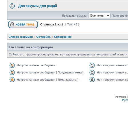
Доп аккумы для раций
Показать темы за:
Поле сорти
Страница
1
из
1
[ Тем: 49 ]
Список форумов
»
Оружейка
»
Снаряжение
Кто сейчас на конференции
Сейчас этот форум просматривают: нет зарегистрированных пользователей и гости:
Непрочитанные сообщения
Нет непрочитанных с
Непрочитанные сообщения [ Популярная тема ]
Нет непрочитанных со
Непрочитанные сообщения [ Тема закрыта ]
Нет непрочитанных со
Powered 
Рус