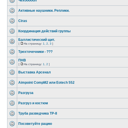
Чехооооол
Активные наушники. Реплики.
Ciras
Координация действий группы
Баллистический щит.
[
На страницу:
1
,
2
,
3
]
Трехточечники - ???
ПНВ
[
На страницу:
1
,
2
]
Выставка Арсенал
Aimpoint CompM2 или Eotech 552
Разгруза
Разгруз и костюм
Труба разведчика ТР-8
Посоветуйте рацию