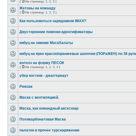
[
На страницу:
1
,
2
,
3
]
Жетоны на команду
[
На страницу:
1
,
2
,
3
]
Как пользовоться зарядником IMAX?
Двусторонние повязки идентификаторы
кибуц на зимние МаскХалаты
кибуц на ярко красно/оранжевые шапочки (ПОРаЖЕН) по 38 руп
колхоз на форму ПЕСОК
[
На страницу:
1
,
2
,
3
,
4
]
убер костюм - джаггернаут
Рюкзак
Маска с вентиляцией.
Маска, как командный аксесюар
Поликарбонатовая Маска
палатки и прочее турснаряжение