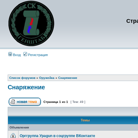
Стр
Вход
Регистрация
Список форумов
»
Оружейка
»
Снаряжение
Снаряжение
Страница
1
из
1
[ Тем: 49 ]
Темы
Объявления
Орггруппа Ураgun в соцгруппе ВКонтакте