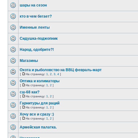
шары на сезон
кто в чем бегает?
Именные ленты
Сидушка-поджопник
Народ, одобрите?!
Магазины
Охота и рыболовство на ВВЦ февраль-март
[
На страницу:
1
,
2
,
3
,
4
]
Оптика и колиматоры
[
На страницу:
1
,
2
]
сш-68 как?
[
На страницу:
1
,
2
]
Гарнитуры для раций
[
На страницу:
1
,
2
]
Хочу все и сразу :)
[
На страницу:
1
,
2
]
Армейская палатка.